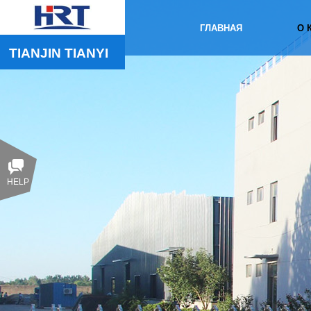
ГЛАВНАЯ
О 
TIANJIN 
TIANYI
HELP