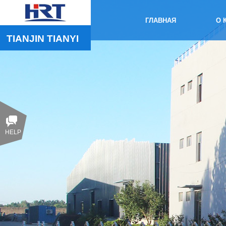
ГЛАВНАЯ
О 
TIANJIN 
TIANYI
HELP